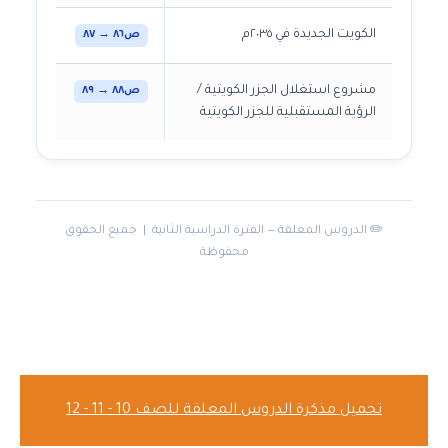
الكويت الجديدة في ٢٠٣٥م
ص٨٦ → ٨٧
مشروع استغلال الجزر الكويتية /
ص٨٨ → ٨٩
الرؤية المستقبلية للجزر الكويتية
✏️ الدروس المعلقة — الفترة الدراسية الثانية | جميع الحقوق
محفوظة
تحميل مذكرة الدروس المعلقة للصف 10 - 11 - 12