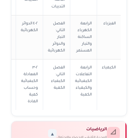
الثالث:
الثدييات
الثدييات
الفيزياء
الرابعة:
الفصل
٢-٤ الدوائر
ص٧٠ → ٧٩
الكهرباء
الثاني:
الكهربائية
الساكنة
التيار
والتيار
والدوائر
المستمر
الكهربائية
الكيمياء
الرابعة:
الفصل
٢-٣
ص٦١ → ٦٤
التفاعلات
الثاني:
المعادلة
الكيميائية
الكيمياء
الكيميائية
والكيمياء
الكمية
وحساب
الكمية
كمية
المادة
الرياضيات
📐
▼
الوحدة الثانية — الإحصاء والاحتمال