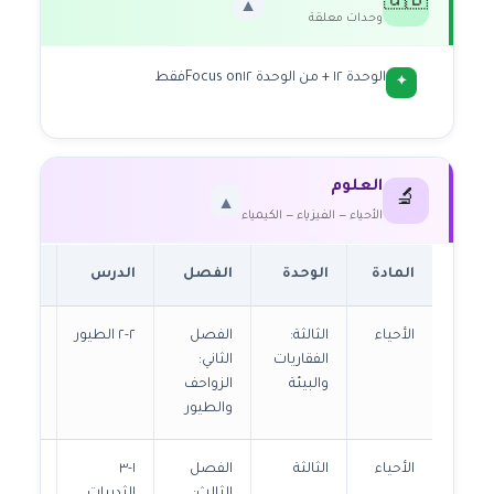
🇬🇧
▼
وحدات معلقة
الوحدة ١٢ + من الوحدة ١٢
Focus on
فقط
✦
العلوم
🔬
▼
الأحياء — الفيزياء — الكيمياء
المادة
الوحدة
الفصل
الدرس
الصفح
الأحياء
الثالثة:
الفصل
٢-٢ الطيور
ص٩٣ → ١٠٠
الفقاريات
الثاني:
والبيئة
الزواحف
والطيور
الأحياء
الثالثة
الفصل
١-٣
ص١٠١ → ١١٠