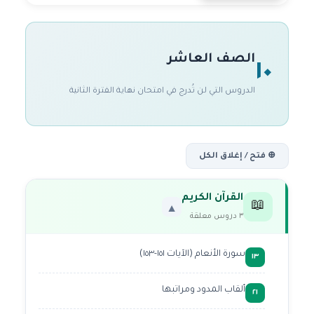
الصف العاشر
١٠
الدروس التي لن تُدرج في امتحان نهاية الفترة الثانية
⊕ فتح / إغلاق الكل
القرآن الكريم
📖
▼
٣ دروس معلقة
سورة الأنعام (الآيات ١٥١-١٥٣)
١٣
ألقاب المدود ومراتبها
٢١