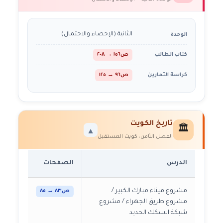
الثانية (الإحصاء والاحتمال)
الوحدة
كتاب الطالب
ص١٥٦ → ٢٠٨
كراسة التمارين
ص٩٦ → ١٢٥
تاريخ الكويت
🏛️
▼
الفصل الثامن: كويت المستقبل
الدرس
الصفحات
مشروع ميناء مبارك الكبير /
ص٨٣ → ٨٥
مشروع طريق الجهراء / مشروع
شبكة السكك الحديد